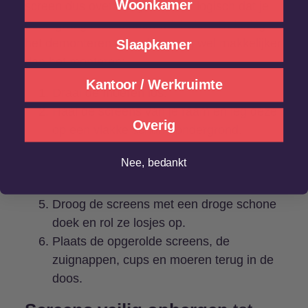
Woonkamer
screen dus overbodig en is het logisch dat je
deze graag naar binnen wilt halen. Gelukkig is
het demonteren misschien nog wel makkelijker
Slaapkamer
dan het monteren:
Kantoor / Werkruimte
Draai de moeren los.
Haal de screens van je raam en leg deze
Overig
op een vlakke schone ondergrond.
Haal de zuignappen van het raam.
Nee, bedankt
Gebruik de Sunwise cleaner om de
screens schoon te maken.
Droog de screens met een droge schone
doek en rol ze losjes op.
Plaats de opgerolde screens, de
zuignappen, cups en moeren terug in de
doos.